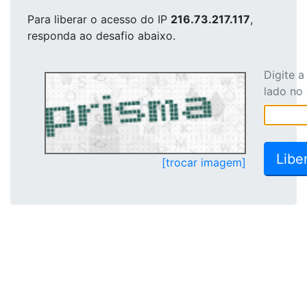
Para liberar o acesso
do IP
216.73.217.117
,
responda ao desafio abaixo.
Digite 
lado no
[trocar imagem]